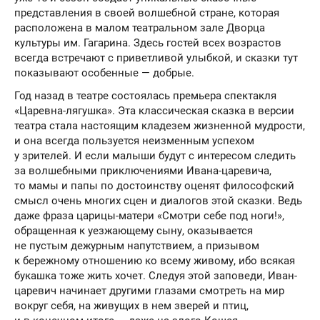
представления в своей волшебной стране, которая
расположена в малом театральном зале Дворца
культуры им. Гагарина. Здесь гостей всех возрастов
всегда встречают с приветливой улыбкой, и сказки тут
показывают особенные — добрые.
Год назад в театре состоялась премьера спектакля
«Царевна-лягушка». Эта классическая сказка в версии
театра стала настоящим кладезем жизненной мудрости,
и она всегда пользуется неизменным успехом
у зрителей. И если малыши будут с интересом следить
за волшебными приключениями Ивана-царевича,
то мамы и папы по достоинству оценят философский
смысл очень многих сцен и диалогов этой сказки. Ведь
даже фраза царицы-матери «Смотри себе под ноги!»,
обращенная к уезжающему сыну, оказывается
не пустым дежурным напутствием, а призывом
к бережному отношению ко всему живому, ибо всякая
букашка тоже жить хочет. Следуя этой заповеди, Иван-
царевич начинает другими глазами смотреть на мир
вокруг себя, на живущих в нем зверей и птиц,