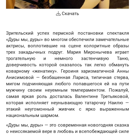
Скачать
Зрительский успех пермской постановки спектакля
«Дуры мы, дуры» во многом обеспечили замечательные
актрисы, воплотившие на сцене колоритные образы
трех закадычных подруг. Мария Миронычева играет
трогательную и немного застенчивую Таню,
доверчивость которой оказалось так легко обмануть
коварному «женатику». Героиня харизматичной Анны
Анисимовой — безбашенная Лариса, типичная стерва,
мигом подчиняющая любого попавшегося ей на пути
мужчину своим неуемным темпераментом. Пожалуй,
самая яркая роль досталась Валентине Третьяковой,
которая исполняет неунывающую татарочку Наилю —
этакий неугомонный живчик с ярко выраженным
национальным шармом.
«Дуры мы, дуры» — это современная новогодняя сказка
о неиссякаемой вере в любовь и всепобеждающей силе