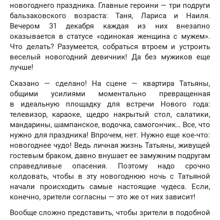
новогоднего праздника. Главные героини — три подруги
бальзаковского возраста: Таня, Лариса и Наиля.
Вечером 31 декабря каждая из них внезапно
оказывается в статусе «одинокая женщина с мужем».
Что делать? Разумеется, собраться втроем и устроить
веселый новогодний девичник! Да без мужиков еще
лучше!
Сказано — сделано! На сцене — квартира Татьяны,
общими усилиями моментально превращенная
в идеальную площадку для встречи Нового года:
телевизор, караоке, щедро накрытый стол, салатики,
мандарины, шампанское, водочка, самогончик… Все, что
нужно для праздника! Впрочем, нет. Нужно еще кое-что:
новогоднее чудо! Ведь личная жизнь Татьяны, живущей
гостевым браком, давно внушает ее замужним подругам
справедливые опасения. Поэтому надо срочно
колдовать, чтобы в эту новогоднюю ночь с Татьяной
начали происходить самые настоящие чудеса. Если,
конечно, зрители согласны — это же от них зависит!
Вообще сложно представить, чтобы зрители в подобной