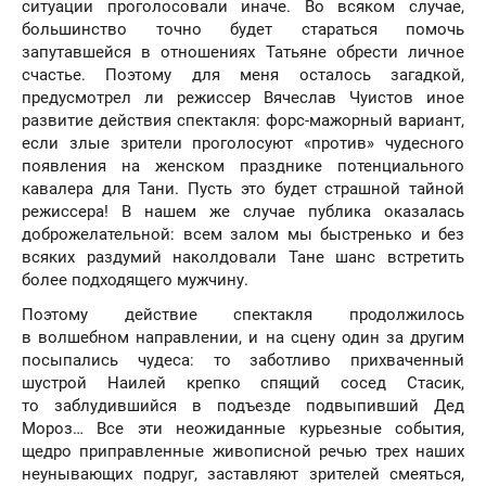
ситуации проголосовали иначе. Во всяком случае,
большинство точно будет стараться помочь
запутавшейся в отношениях Татьяне обрести личное
счастье. Поэтому для меня осталось загадкой,
предусмотрел ли режиссер Вячеслав Чуистов иное
развитие действия спектакля: форс-мажорный вариант,
если злые зрители проголосуют «против» чудесного
появления на женском празднике потенциального
кавалера для Тани. Пусть это будет страшной тайной
режиссера! В нашем же случае публика оказалась
доброжелательной: всем залом мы быстренько и без
всяких раздумий наколдовали Тане шанс встретить
более подходящего мужчину.
Поэтому действие спектакля продолжилось
в волшебном направлении, и на сцену один за другим
посыпались чудеса: то заботливо прихваченный
шустрой Наилей крепко спящий сосед Стасик,
то заблудившийся в подъезде подвыпивший Дед
Мороз… Все эти неожиданные курьезные события,
щедро приправленные живописной речью трех наших
неунывающих подруг, заставляют зрителей смеяться,