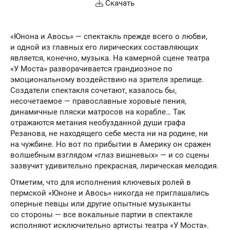
Скачать
«Юнона и Авось» — спектакль прежде всего о любви,
и одной из главных его лирических составляющих
является, конечно, музыка. На камерной сцене театра
«У Моста» разворачивается грандиозное по
эмоциональному воздействию на зрителя зрелище.
Создатели спектакля сочетают, казалось бы,
несочетаемое — православные хоровые пения,
динамичные пляски матросов на корабле… Так
отражаются метания необузданной души графа
Резанова, не находящего себе места ни на родине, ни
на чужбине. Но вот по прибытии в Америку он сражен
волшебным взглядом «глаз вишневых» — и со сцены
зазвучит удивительно прекрасная, лирическая мелодия.
Отметим, что для исполнения ключевых ролей в
пермской «Юноне и Авось» никогда не приглашались
оперные певцы или другие опытные музыканты
со стороны — все вокальные партии в спектакле
исполняют исключительно артисты театра «У Моста».