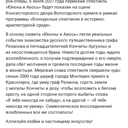
рок-оперы, 6 июля 2021 года пермский спектакль
«Юнона и Авось» будет показан на сцене
Консисторского двора Вологодского кремля в рамках
программы «Конкурсные спектакли в историко-
архитектурной среде».
В основу сюжета «Юноны и Авось» легли реальные
события знакомства русского путешественника графа
Резанова и пятнадцатилетней Кончиты Аргуэльо и
их несостоявшегося брака. Невеста долгие годы ждала
возлюбленного, а получив подтверждение о его смерти,
дала обет молчания и провела последние годы жизни
в монастыре. Мировая слава спектакля свершила чудо:
сенью 2000 года шериф города Монтерея привёз в
Красноярск, где умер граф Резанов, горсть земли
с могилы Кончиты и розу, чтобы возложить к белому
кресту, на одной стороне которого выбиты слова
«Я тебя никогда не забуду», а на другой — «Я тебя
никогда не увижу». Символическое воссоединение
влюбленных все же состоялось!
Аллилуйя любви и настоящему искусству!