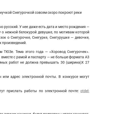
 внучкой Снегурочкой совсем скоро покроют реки
о русский. У нее даже есть дата и место рождения —
у о нежной белокурой девушке, по мотивам которой
ок о Снегурочке, Снегурке, Снегурушке — девочке,
х произведений.
м ТЮЗе. Тема этого года — «Хоровод Снегурочек».
вместе с рамой и паспарту — не больше формата А3
емных работ не должна превышать 30 (ширина)Х 27
н или адрес электронной почты. В конкурсе могут
огут прислать работы по электронной почте:
о
tdel
-
е зимних каникул, будут подведены итоги конкурса,