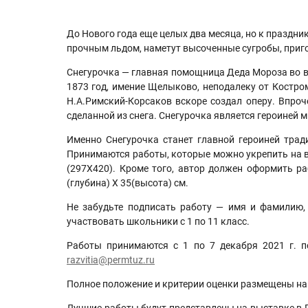
До Нового года еще целых два месяца, но к праздни
прочным льдом, наметут высоченные сугробы, приг
Снегурочка — главная помощница Деда Мороза во все
1873 год, имение Щелыково, неподалеку от Костро
Н.А.Римский-Корсаков вскоре создал оперу. Впроч
сделанной из снега. Снегурочка является героиней
Именно Снегурочка станет главной героиней трад
Принимаются работы, которые можно укрепить на в
(297Х420). Кроме того, автор должен оформить р
(глубина) Х 35(высота) см.
Не забудьте подписать работу — имя и фамилию, 
участвовать школьники с 1 по 11 класс.
Работы принимаются c 1 по 7 декабря 2021 г. по
razvitia
@
permtuz
.
ru
Полное положение и критерии оценки размещены на
Лучшие работы будут представлены на выставке в П