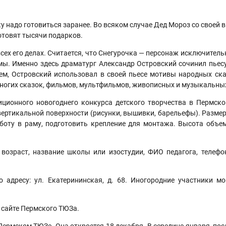
ку надо готовиться заранее. Во всяком случае Дед Мороз со своей
отовят тысячи подарков.
х его делах. Считается, что Снегурочка — персонаж исключительн
мы. Именно здесь драматург Александр Островский сочинил пьес
ем, Островский использовал в своей пьесе мотивы народных сказ
 многих сказок, фильмов, мультфильмов, живописных и музыкальны
иционного новогоднего конкурса детского творчества в Пермско
ертикальной поверхности (рисунки, вышивки, барельефы). Размер 
аботу в раму, подготовить крепление для монтажа. Высота объ
возраст, название школы или изостудии, ФИО педагога, телефо
 адресу: ул. Екатерининская, д. 68. Иногородние участники м
 сайте Пермского ТЮЗа.
ермском ТЮЗе. Она откроется 18 декабря. В середине января, посл