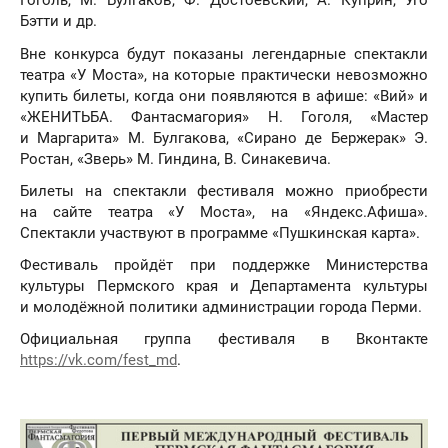
Гоголь, М. Булгаков, Ф. Достоевский, А. Куприн, Уго
Бэтти и др.
Вне конкурса будут показаны легендарные спектакли
театра «У Моста», на которые практически невозможно
купить билеты, когда они появляются в афише: «Вий» и
«ЖЕНИТЬБА. Фантасмагория» Н. Гоголя, «Мастер
и Маргарита» М. Булгакова, «Сирано де Бержерак» Э.
Ростан, «Зверь» М. Гиндина, В. Синакевича.
Билеты на спектакли фестиваля можно приобрести
на сайте театра «У Моста», на «Яндекс.Афиша».
Спектакли участвуют в программе «Пушкинская карта».
Фестиваль пройдёт при поддержке Министерства
культуры Пермского края и Департамента культуры
и молодёжной политики администрации города Перми.
Официальная группа фестиваля в Вконтакте
https://vk.com/fest_md
.