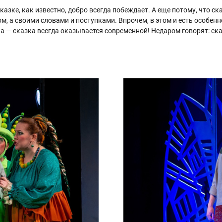
 сказке, как известно, добро всегда побеждает. А еще потому, что 
, а своими словами и поступками. Впрочем, в этом и есть особенн
а — сказка всегда оказывается современной! Недаром говорят: ска