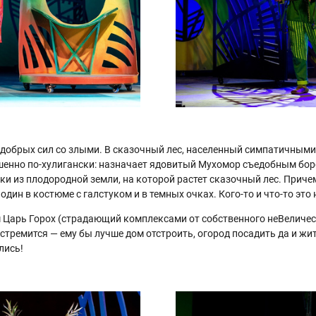
 добрых сил со злыми. В сказочный лес, населенный симпатичными
ршенно по-хулигански: назначает ядовитый Мухомор съедобным бо
ки из плодородной земли, на которой растет сказочный лес. Прич
дин в костюме с галстуком и в темных очках. Кого-то и что-то это 
м Царь Горох (страдающий комплексами от собственного неВеличест
не стремится — ему бы лучше дом отстроить, огород посадить да и 
лись!