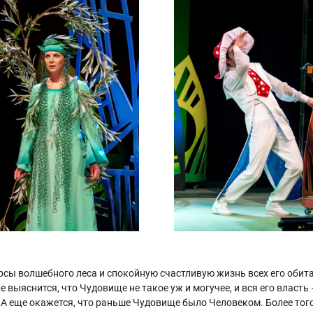
рсы волшебного леса и спокойную счастливую жизнь всех его обита
е выяснится, что Чудовище не такое уж и могучее, и вся его власть
 А еще окажется, что раньше Чудовище было Человеком. Более тог