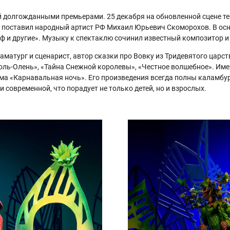
 долгожданными премьерами. 25 декабря на обновленной сцене те
ь поставил народный артист РФ Михаил Юрьевич Скоморохов. В осн
 и другие». Музыку к спектаклю сочинил известный композитор и 
аматург и сценарист, автор сказки про Вовку из Тридевятого царс
оль-Олень», «Тайна Снежной королевы», «Честное волшебное». Име
ьма «Карнавальная ночь». Его произведения всегда полны каламбур
 современной, что порадует не только детей, но и взрослых.