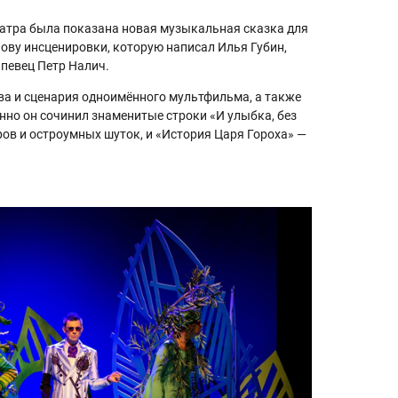
атра была показана новая музыкальная сказка для
ову инсценировки, которую написал Илья Губин,
певец Петр Налич.
тва и сценария одноимённого мультфильма, а также
нно он сочинил знаменитые строки «И улыбка, без
ов и остроумных шуток, и «История Царя Гороха» —